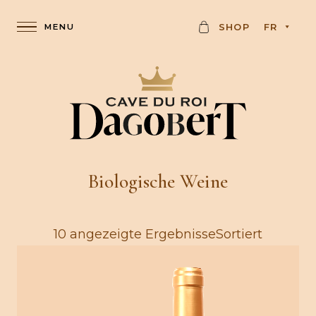
K
SHOP
FR
A
R
T
E
Biologische Weine
10 angezeigte ErgebnisseSortiert