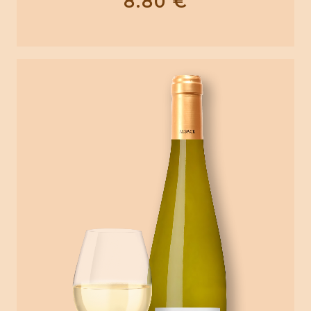
8.80
€