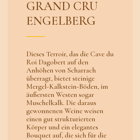
GRAND CRU
ENGELBERG
Dieses Terroir, das die Cave du
Roi Dagobert auf den
Anhöhen von Scharrach
überragt, bietet steinige
Mergel-Kalkstein-Böden, im
äußersten Westen sogar
Muschelkalk. Die daraus
gewonnenen Weine weisen
einen gut strukturierten
Körper und ein elegantes
Bouquet auf, die sich für die