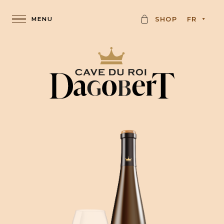
K
SHOP
FR
A
R
T
E