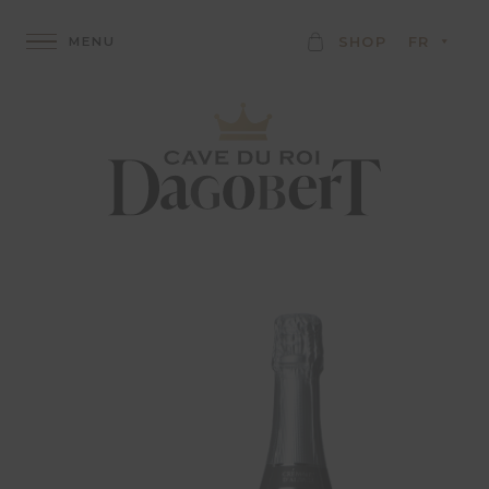
K
SHOP
FR
A
R
T
E