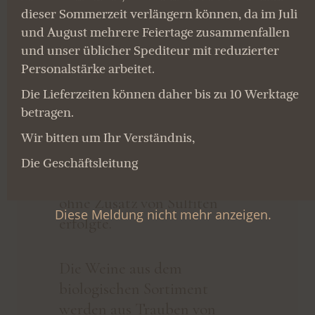
dieser Sommerzeit verlängern können, da im Juli
und August mehrere Feiertage zusammenfallen
und unser üblicher Spediteur mit reduzierter
WEINE OHNE ZUSATZ VON
WEINE OHNE ZUSATZ VON
Personalstärke arbeitet.
SULFITEN
SULFITEN
TRÉBOGAD
TRÉBOGAD
Die Lieferzeiten können daher bis zu 10 Werktage
betragen.
Trebogad ist ein biologischer
Trebogad ist ein biologischer
Wir bitten um Ihr Verständnis,
Wein, dessen Weinbereitung
Wein, dessen Weinbereitung
auf natürliche Weise mit
auf natürliche Weise mit
Die Geschäftsleitung
einheimischen Hefen und
einheimischen Hefen und
ohne Zusatz von Sulfiten
ohne Zusatz von Sulfiten
Diese Meldung nicht mehr anzeigen.
erfolgte.
erfolgte.
Die Weine aus dem
Die Weine aus dem
biologischen Sortiment
biologischen Sortiment
werden aus Trauben von
werden aus Trauben von