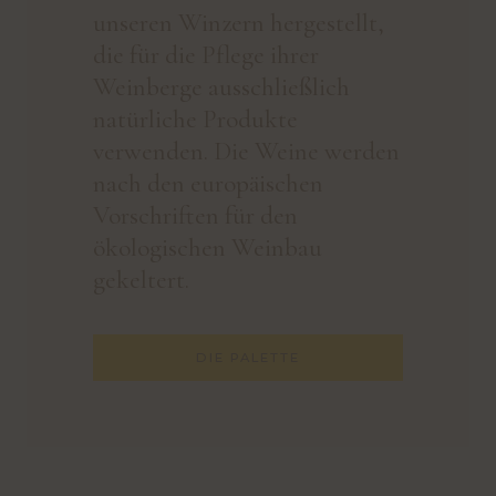
unseren Winzern hergestellt,
unseren Winzern hergestellt,
die für die Pflege ihrer
die für die Pflege ihrer
Weinberge ausschließlich
Weinberge ausschließlich
natürliche Produkte
natürliche Produkte
verwenden. Die Weine werden
verwenden. Die Weine werden
nach den europäischen
nach den europäischen
Vorschriften für den
Vorschriften für den
ökologischen Weinbau
ökologischen Weinbau
gekeltert.
gekeltert.
DIE PALETTE
DIE PALETTE