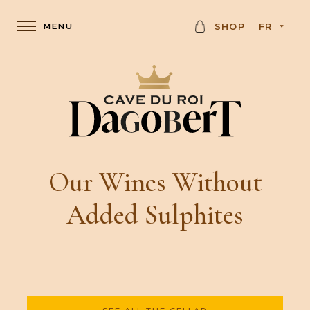
C
SHOP
FR
A
R
D
Our Wines Without
Added Sulphites