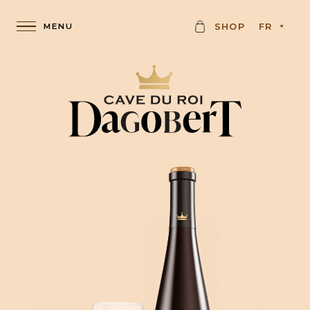
K
SHOP
FR
A
R
T
E