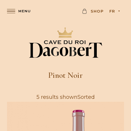
C
SHOP
FR
A
R
D
Pinot Noir
5 results shownSorted