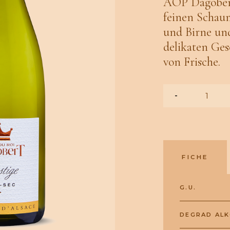
AOP Dagobert
feinen Schau
und Birne und
delikaten Ge
von Frische.
-
FICHE
G.U.
DEGRAD AL