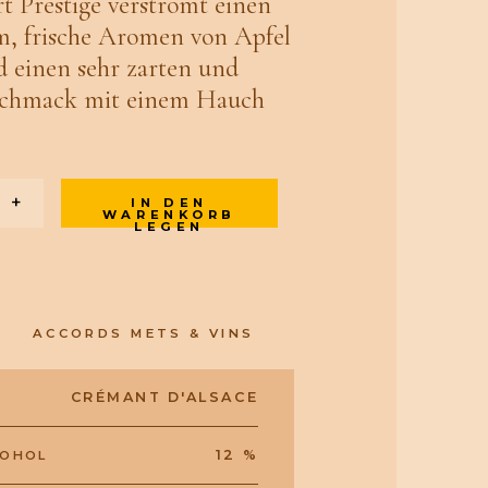
 Prestige verströmt einen
m, frische Aromen von Apfel
 einen sehr zarten und
schmack mit einem Hauch
+
IN DEN
WARENKORB
LEGEN
ACCORDS METS & VINS
CRÉMANT D'ALSACE
12 %
KOHOL