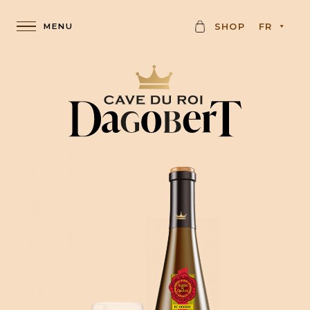
K
SHOP
FR
A
R
T
E