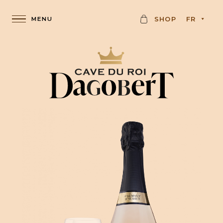
K
SHOP
FR
A
R
T
E