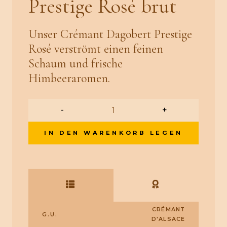
Prestige Rosé brut
Unser Crémant Dagobert Prestige
Rosé verströmt einen feinen
Schaum und frische
Himbeeraromen.
-
+
IN DEN WARENKORB LEGEN
CRÉMANT
G.U.
D'ALSACE