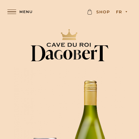
K
SHOP
FR
A
R
T
E