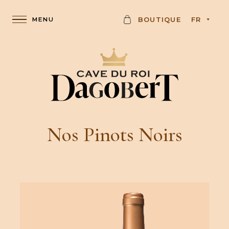
C
BOUTIQUE
FR
A
R
D
Nos Pinots Noirs