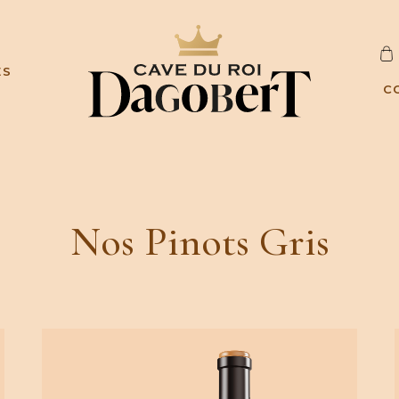
C
ES
A
C
R
D
Nos Pinots Gris