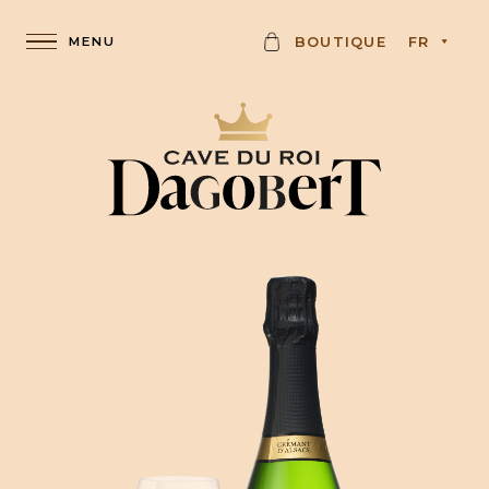
C
BOUTIQUE
FR
A
R
D