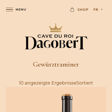
K
SHOP
FR
A
R
T
E
Gewürztraminer
10 angezeigte ErgebnisseSortiert