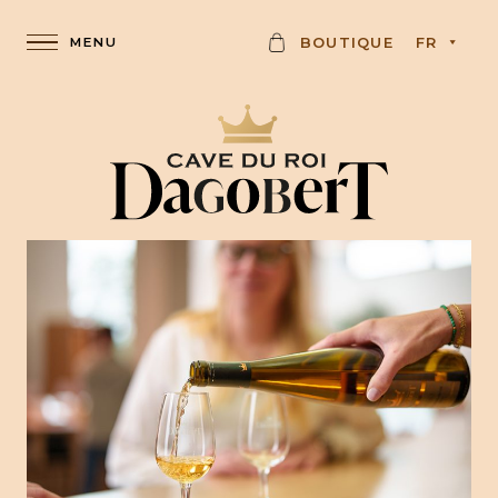
C
BOUTIQUE
FR
A
R
D