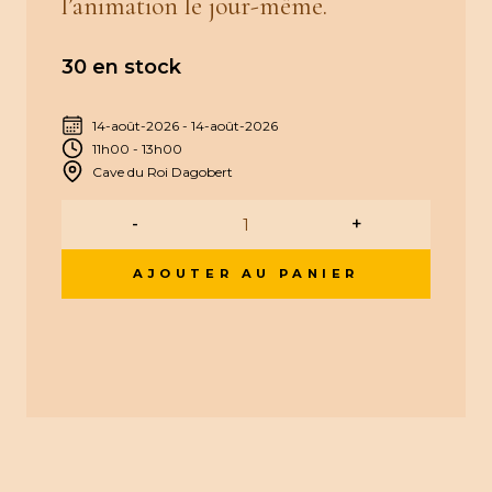
l’animation le jour-même.
30 en stock
14-août-2026
-
14-août-2026
11h00
-
13h00
Cave du Roi Dagobert
-
+
AJOUTER AU PANIER