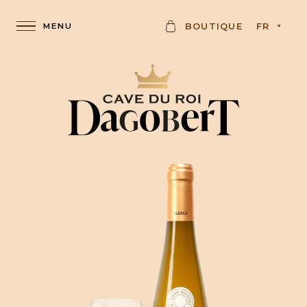
C
BOUTIQUE
FR
A
R
D