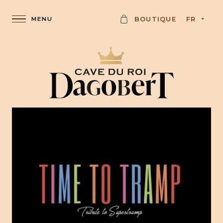
C
BOUTIQUE
FR
A
R
D