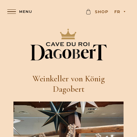
K
SHOP
FR
A
R
T
E
Weinkeller von König
Dagobert