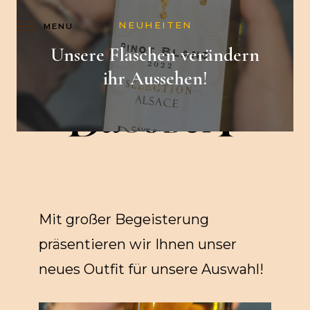
NEUHEITEN
K
SHOP
FR
Unsere Flaschen verändern
A
ihr Aussehen!
R
T
E
Mit großer Begeisterung
präsentieren wir Ihnen unser
neues Outfit für unsere Auswahl!