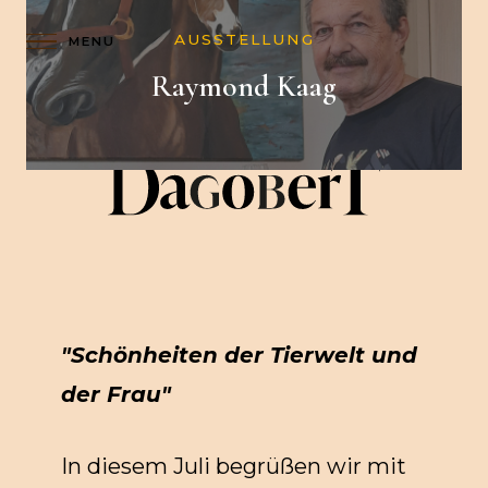
AUSSTELLUNG
K
SHOP
FR
Raymond Kaag
A
R
T
E
"Schönheiten der Tierwelt und
der Frau"
In diesem Juli begrüßen wir mit