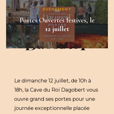
ÉVÉNEMENT
C
BOUTIQUE
FR
Portes Ouvertes festives, le
A
12 juillet
R
D
Le dimanche 12 juillet, de 10h à
18h, la Cave du Roi Dagobert vous
ouvre grand ses portes pour une
journée exceptionnelle placée