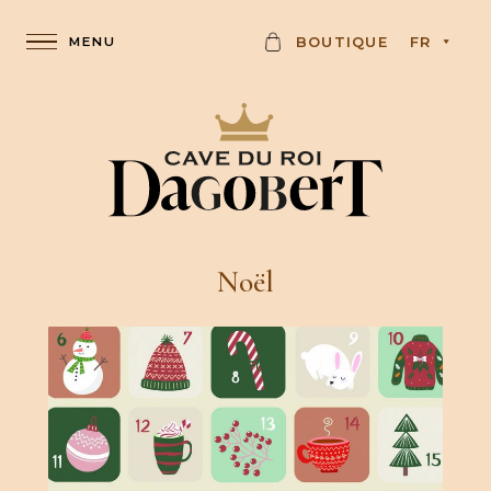
C
BOUTIQUE
FR
A
R
D
Noël