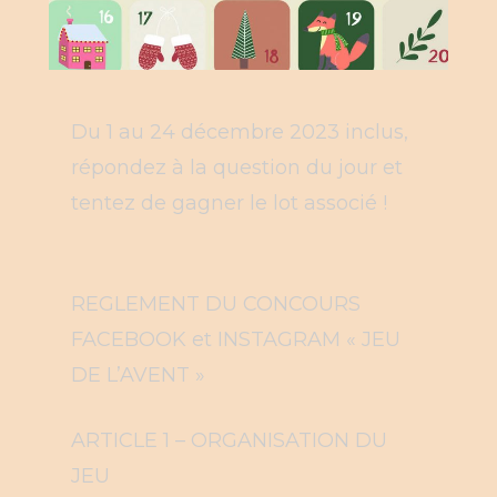
Du 1 au 24 décembre 2023 inclus,
répondez à la question du jour et
tentez de gagner le lot associé !
REGLEMENT DU CONCOURS
FACEBOOK et INSTAGRAM « JEU
DE L’AVENT »
ARTICLE 1 – ORGANISATION DU
JEU