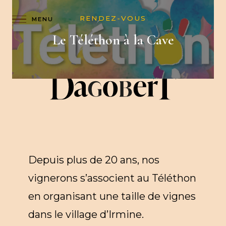
RENDEZ-VOUS
C
BOUTIQUE
FR
Le Téléthon à la Cave
A
R
D
Depuis plus de 20 ans, nos
vignerons s’associent au Téléthon
en organisant une taille de vignes
dans le village d’Irmine.